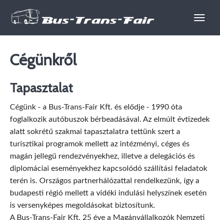
Autóbusz
Cégünkről
rendelés
Tapasztalat
Cégünk - a Bus-Trans-Fair Kft. és elődje - 1990 óta
foglalkozik autóbuszok bérbeadásával. Az elmúlt évtizedek
alatt sokrétű szakmai tapasztalatra tettünk szert a
turisztikai programok mellett az intézményi, céges és
magán jellegű rendezvényekhez, illetve a delegációs és
diplomáciai eseményekhez kapcsolódó szállítási feladatok
terén is. Országos partnerhálózattal rendelkezünk, így a
budapesti régió mellett a vidéki indulási helyszínek esetén
is versenyképes megoldásokat biztosítunk.
A Bus-Trans-Fair Kft. 25 éve a Magánvállalkozók Nemzeti