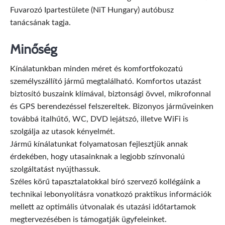
Fuvarozó Ipartestülete (NiT Hungary) autóbusz
tanácsának tagja.
Minőség
Kínálatunkban minden méret és komfortfokozatú
személyszállító jármű megtalálható. Komfortos utazást
biztosító buszaink klímával, biztonsági övvel, mikrofonnal
és GPS berendezéssel felszereltek. Bizonyos járműveinken
továbbá italhűtő, WC, DVD lejátszó, illetve WiFi is
szolgálja az utasok kényelmét.
Jármű kínálatunkat folyamatosan fejlesztjük annak
érdekében, hogy utasainknak a legjobb színvonalú
szolgáltatást nyújthassuk.
Széles körű tapasztalatokkal bíró szervező kollégáink a
technikai lebonyolításra vonatkozó praktikus információk
mellett az optimális útvonalak és utazási időtartamok
megtervezésében is támogatják ügyfeleinket.