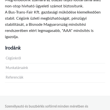
Megrendelőink számára az utazás teljes időtartama alatt
non-stop hívható ügyeleti számot biztosítunk.
A Bus-Trans-Fair Kft. gazdasági működése kiemelkedően
stabil. Cégünk üzleti megbízhatóságát, pénzügyi
stabilitását, a Bisnode Magyarország minősítési
rendszerében elért legmagasabb, "AAA" minősítés is
igazolja.
Irodánk
Cégünkről
Munkatársaink
Referenciák
Személyautó és buszbérlés sofőrrel minden méretben és