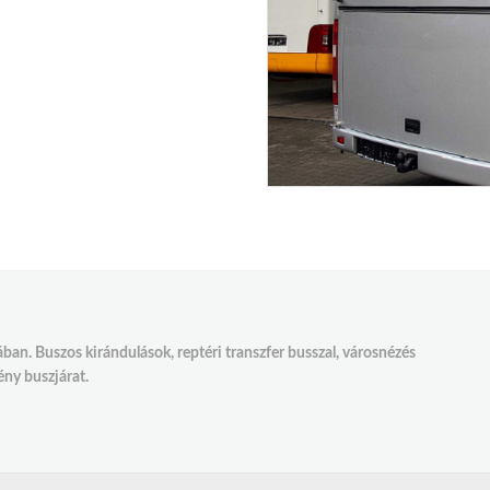
an. Buszos kirándulások, reptéri transzfer busszal, városnézés
ény buszjárat.