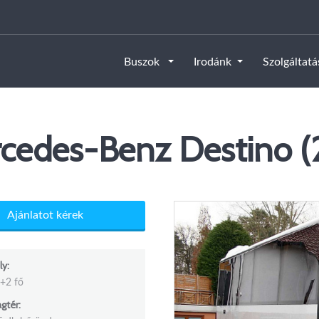
Buszok
Irodánk
Szolgáltat
cedes-Benz Destino (
Ajánlatot kérek
ly:
+2 fő
tér: