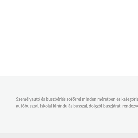
Személyautó és buszbérlés sofőrrel minden méretben és kategóriáb
autóbusszal, iskolai kirándulás busszal, dolgzói buszjárat, rendezv