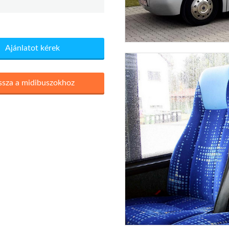
Ajánlatot kérek
ssza a midibuszokhoz