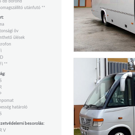
5 db bőrönd
omagszállító utánfutó **
t:
íma
tonsági öv
nthető ülések
krofon
i
VD
i **
ág:
S
R
P
mpomat
esség határoló
S
zetvédelemi besorolás:
R V