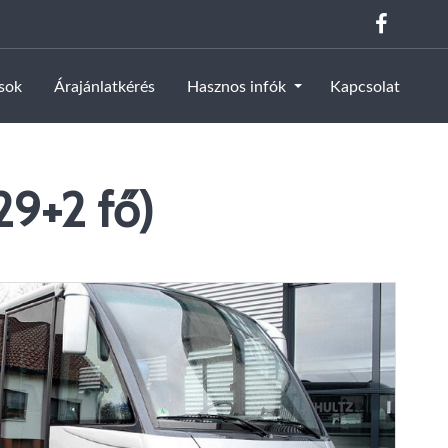
ások
Árajánlatkérés
Hasznos infók
Kapcsolat
29+2 fő)