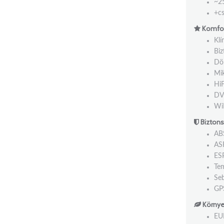
~2
+cs
Komfor
Kl
Biz
Dö
Mi
HiF
D
WiF
Biztons
AB
AS
ES
Te
Seb
GP
Környe
EU