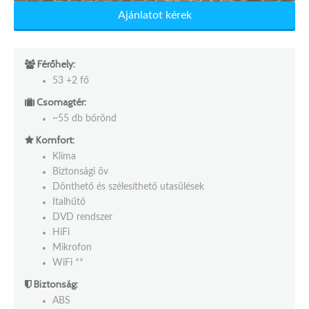
Ajánlatot kérek
Férőhely:
53 +2 fő
Csomagtér:
~55 db bőrönd
Komfort:
Klíma
Biztonsági öv
Dönthető és szélesíthető utasülések
Italhűtő
DVD rendszer
HiFi
Mikrofon
WiFi **
Biztonság:
ABS