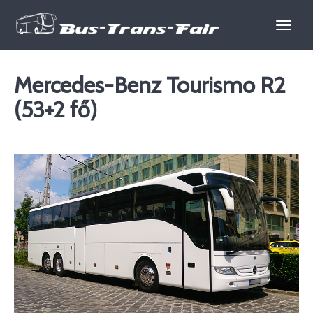
Autóbusz
Mercedes-Benz Tourismo R2
rendelés
(53+2 fő)