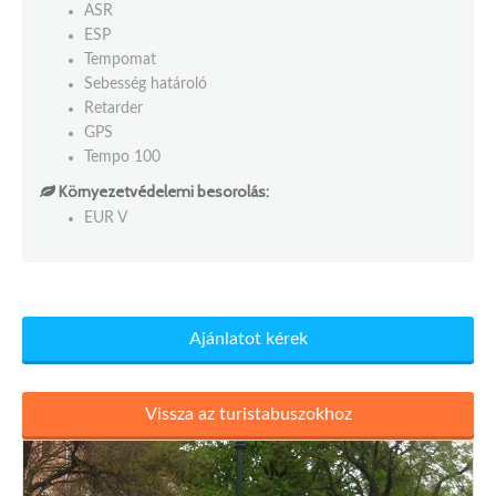
ASR
ESP
Tempomat
Sebesség határoló
Retarder
GPS
Tempo 100
Környezetvédelemi besorolás:
EUR V
Ajánlatot kérek
Vissza az turistabuszokhoz