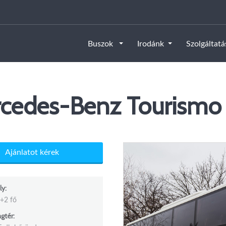
Buszok
Irodánk
Szolgáltat
cedes-Benz Tourismo 
Ajánlatot kérek
ly:
+2 fő
tér: