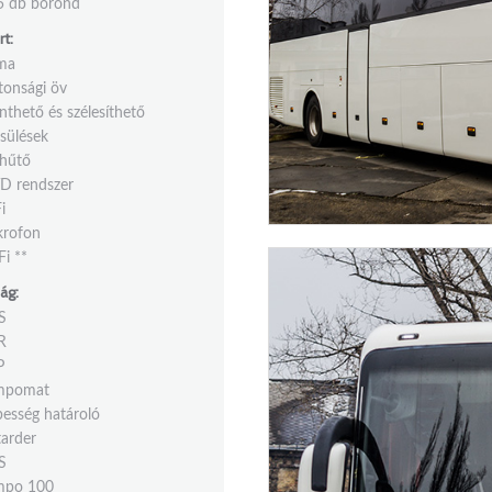
5 db bőrönd
t:
íma
tonsági öv
thető és szélesíthető
sülések
lhűtő
D rendszer
i
krofon
i **
ág:
S
R
P
mpomat
esség határoló
arder
S
mpo 100