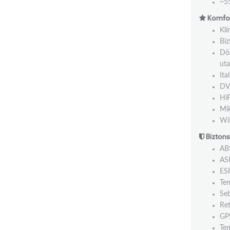
~5
Komfor
Kl
Biz
Dön
uta
Ita
DV
HiF
Mi
WiF
Biztons
AB
AS
ES
Te
Seb
Ret
GP
Te