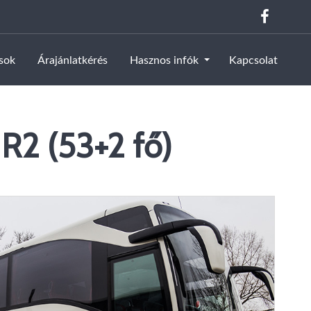
ások
Árajánlatkérés
Hasznos infók
Kapcsolat
R2 (53+2 fő)