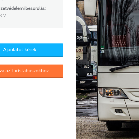
zetvédelemi besorolás:
R V
Ajánlatot kérek
za az turistabuszokhoz