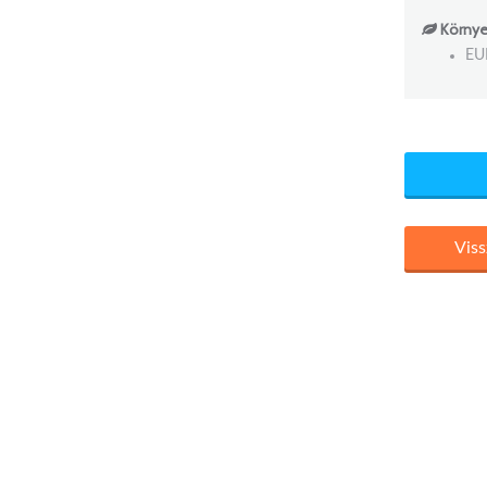
Környe
EU
Viss